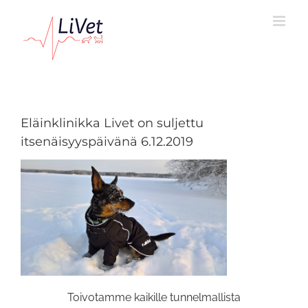
Skip
to
content
Eläinklinikka Livet on suljettu
itsenäisyyspäivänä 6.12.2019
Toivotamme kaikille tunnelmallista