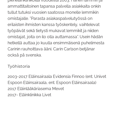
pienelänklinikoilla vuodesta 2003. Hänen lämmin ja
ammattitaitoinen tapansa palvella asiakkaita onkin
tullut tutuksi vuosien saatossa monelle lemmikin
omistajalle. ”Parasta asiakaspalvelutyössä on
erilaisten ihmisten kanssa työskentely, vaihtelevat
työpäivät sekä tietysti mukavat lemmikit ja niiden
omistajat, joita on ilo olla auttamassa”. Usein hädän
hetkellä auttaa jo kuulla ensimmäisenä puhelimesta
Carinin rauhoittava ääni. Carin Carlson betjänar
också på svenska.
Työhistoria
2003-2017 Eläinsairaala Evidensia Finnoo (ent. Univet
Espoon Eläinsairaala, ent. Espoon Eläinsairaala)
2017 Eläinlääkäriasema Mevet
2017- Eläinklinikka Livet