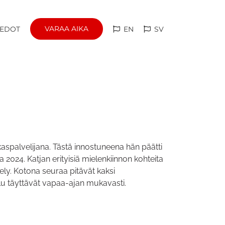
VARAA AIKA
IEDOT
EN
SV
iakaspalvelijana. Tästä innostuneena hän päätti
a 2024. Katjan erityisiä mielenkiinnon kohteita
ly. Kotona seuraa pitävät kaksi
lu täyttävät vapaa-ajan mukavasti.