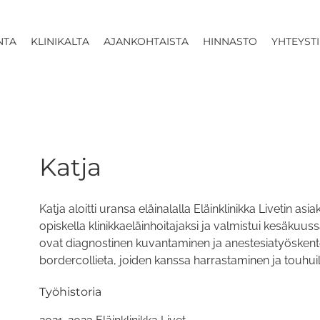
NTA
KLINIKALTA
AJANKOHTAISTA
HINNASTO
YHTEYST
Katja
Katja aloitti uransa eläinalalla Eläinklinikka Livetin as
opiskella klinikkaeläinhoitajaksi ja valmistui kesäkuuss
ovat diagnostinen kuvantaminen ja anestesiatyöskente
bordercollieta, joiden kanssa harrastaminen ja touhui
Työhistoria