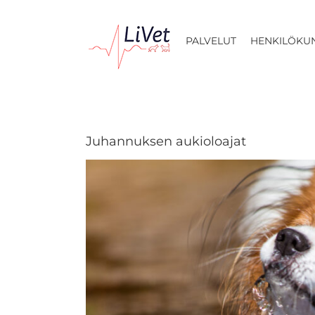
Skip
to
PALVELUT
HENKILÖKU
content
Juhannuksen aukioloajat