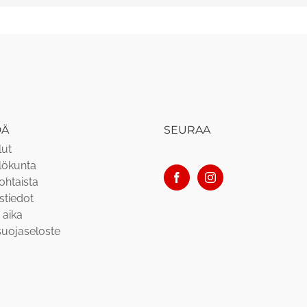
DÄ
SEURAA
lut
lökunta
ohtaista
stiedot
 aika
suojaseloste