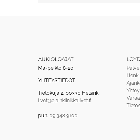
AUKIOLOAJAT
LÖY
Ma-pe klo 8-20
Palve
Henki
YHTEYSTIEDOT
Ajank
Yhtey
Tietokuja 2, 00330 Helsinki
Varaa
livet@elainklinikkalivet.fi
Tieto
puh.
09 348 9100