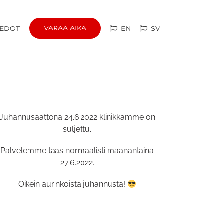
VARAA AIKA
IEDOT
EN
SV
Juhannusaattona 24.6.2022 klinikkamme on
suljettu.
Palvelemme taas normaalisti maanantaina
27.6.2022.
Oikein aurinkoista juhannusta!