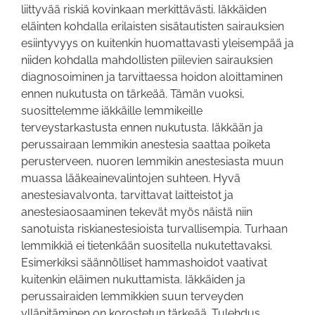
liittyvää riskiä kovinkaan merkittävästi. Iäkkäiden
eläinten kohdalla erilaisten sisätautisten sairauksien
esiintyvyys on kuitenkin huomattavasti yleisempää ja
niiden kohdalla mahdollisten piilevien sairauksien
diagnosoiminen ja tarvittaessa hoidon aloittaminen
ennen nukutusta on tärkeää. Tämän vuoksi,
suosittelemme iäkkäille lemmikeille
terveystarkastusta ennen nukutusta. Iäkkään ja
perussairaan lemmikin anestesia saattaa poiketa
perusterveen, nuoren lemmikin anestesiasta muun
muassa lääkeainevalintojen suhteen. Hyvä
anestesiavalvonta, tarvittavat laitteistot ja
anestesiaosaaminen tekevät myös näistä niin
sanotuista riskianestesioista turvallisempia. Turhaan
lemmikkiä ei tietenkään suositella nukutettavaksi.
Esimerkiksi säännölliset hammashoidot vaativat
kuitenkin eläimen nukuttamista. Iäkkäiden ja
perussairaiden lemmikkien suun terveyden
ylläpitäminen on korostetun tärkeää. Tulehdus