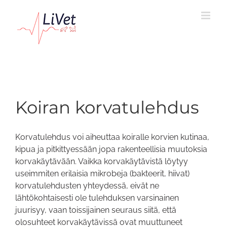
Skip
to
content
Koiran korvatulehdus
Korvatulehdus voi aiheuttaa koiralle korvien kutinaa,
kipua ja pitkittyessään jopa rakenteellisia muutoksia
korvakäytävään. Vaikka korvakäytävistä löytyy
useimmiten erilaisia mikrobeja (bakteerit, hiivat)
korvatulehdusten yhteydessä, eivät ne
lähtökohtaisesti ole tulehduksen varsinainen
juurisyy, vaan toissijainen seuraus siitä, että
olosuhteet korvakäytävissä ovat muuttuneet