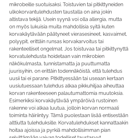
mikrobeille suotuisaksi. Toistuvien tai pitkittyneiden
ulkokorvantulehdusten taustalla on aina jokin
altistava tekijä. Usein syynä voi olla allergia, mutta
on myös lukuisia muita mahdollisia syitä kuten
korvakäytävään päätyneet vierasesineet, kasvaimet,
polyypit, erittäin runsas korvakarvoitus tai
rakenteelliset ongelmat. Jos toistuvaa tai pitkittynyttä
korvatulehdusta hoidetaan vain mikrobien
näkökulmasta, tunnistamatta ja puuttumatta
juurisyihin, on erittäin todennäköistä, että tulehdus
uusii tai ei parane. Pitkittyessään tai useaan kertaan
uusiutuessaan tulehdus alkaa pikkuhiljaa aiheuttaa
korvan rakenteeseen palautumattomia muutoksia.
Esimerkiksi korvakäytävää ympäröivä rustoinen
rakenne voi alkaa luutua, jolloin korvan normaali
toiminta häiriintyy. Tämä puolestaan lisää entisestään
alttiutta tulehduksille. Korvatulehdukset kannattaakin
hoitaa ajoissa ja pyrkiä mahdollisimman pian
selvittämään vaivan todelliset taustasyyt.